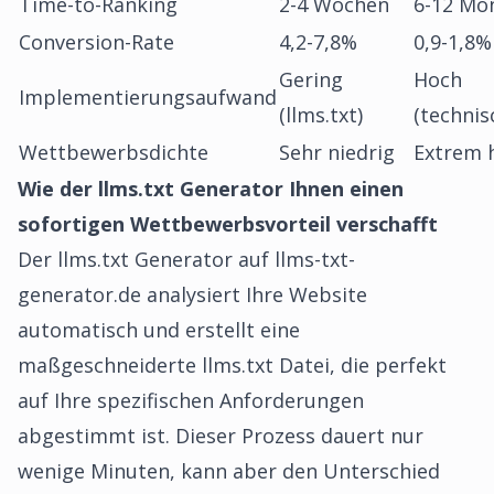
Time-to-Ranking
2-4 Wochen
6-12 Mo
Conversion-Rate
4,2-7,8%
0,9-1,8%
Gering
Hoch
Implementierungsaufwand
(llms.txt)
(technis
Wettbewerbsdichte
Sehr niedrig
Extrem 
Wie der llms.txt Generator Ihnen einen
sofortigen Wettbewerbsvorteil verschafft
Der llms.txt Generator auf llms-txt-
generator.de analysiert Ihre Website
automatisch und erstellt eine
maßgeschneiderte llms.txt Datei, die perfekt
auf Ihre spezifischen Anforderungen
abgestimmt ist. Dieser Prozess dauert nur
wenige Minuten, kann aber den Unterschied