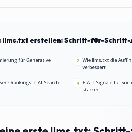
:
llms.txt erstellen: Schritt-für-Schritt-
mierung für Generative
Wie llms.txt die Auffi
2
verbessert
ssere Rankings in AI-Search
E-A-T Signale für Su
4
stärken
ine erste llms.txt: Schritt-