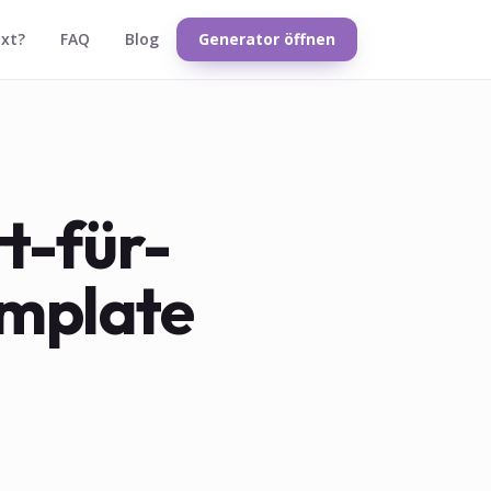
txt?
FAQ
Blog
Generator öffnen
tt-für-
emplate