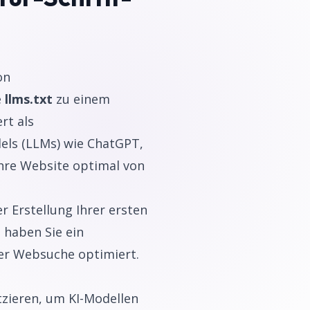
on
e
llms.txt
zu einem
rt als
ls (LLMs) wie ChatGPT,
Ihre Website optimal von
r Erstellung Ihrer ersten
 haben Sie ein
er Websuche optimiert.
tzieren, um KI-Modellen