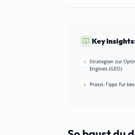
Key Insights
Strategien zur Opti
1
Engines (GEO)
Praxis-Tipps für be
3
So baust du de