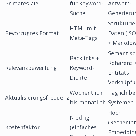
Primäres Ziel
für Keyword-
Antwort-
Suche
Generieru
Strukturie
HTML mit
Bevorzugtes Format
Daten (JS
Meta-Tags
+ Markdo
Semantisc
Backlinks +
Kohärenz 
Relevanzbewertung
Keyword-
Entitäts-
Dichte
Verknüpf
Wöchentlich
Täglich be
Aktualisierungsfrequenz
bis monatlich
Systemen
Hoch
Niedrig
(Rechenint
Kostenfaktor
(einfaches
Embeddin