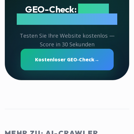
GEO-Check:
Wie gut
werden Sie von KI zitiert?
Testen Sie Ihre Website kostenlos —
Score in 30 Sekunden
Kostenloser GEO-Check
→
MEHR ZU: AI-CRAWLER