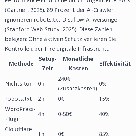
Performance-Einbrüche durch ungefilterte Bots
(Gartner, 2025). 89 Prozent der AI-Crawler
ignorieren robots.txt-Disallow-Anweisungen
(Stanford Web Study, 2025). Diese Zahlen
belegen: Ohne aktiven Schutz verlieren Sie
Kontrolle über Ihre digitale Infrastruktur.
Setup-
Monatliche
Methode
Effektivität
Zeit
Kosten
240€+
Nichts tun
0h
0%
(Zusatzkosten)
robots.txt
2h
0€
15%
WordPress-
4h
0-50€
40%
Plugin
Cloudflare
1h
0€
85%