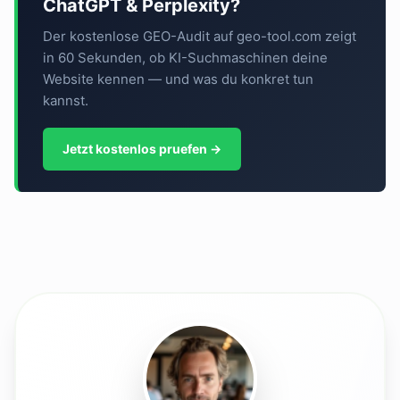
ChatGPT & Perplexity?
Der kostenlose GEO-Audit auf geo-tool.com zeigt
in 60 Sekunden, ob KI-Suchmaschinen deine
Website kennen — und was du konkret tun
kannst.
Jetzt kostenlos pruefen →