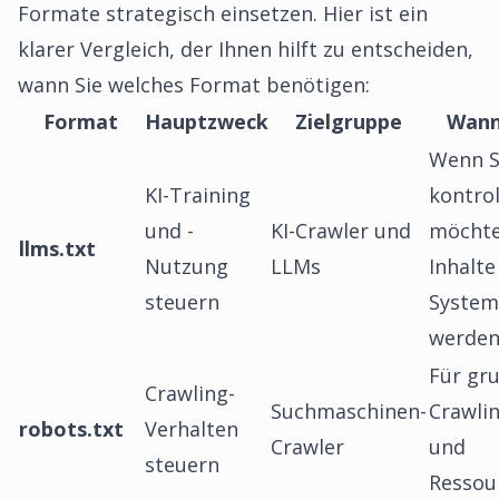
Formate strategisch einsetzen. Hier ist ein
klarer Vergleich, der Ihnen hilft zu entscheiden,
wann Sie welches Format benötigen:
Format
Hauptzweck
Zielgruppe
Wann
Wenn S
KI-Training
kontrol
und -
KI-Crawler und
möchte
llms.txt
Nutzung
LLMs
Inhalte
steuern
System
werde
Für gr
Crawling-
Suchmaschinen-
Crawlin
robots.txt
Verhalten
Crawler
und
steuern
Ressou