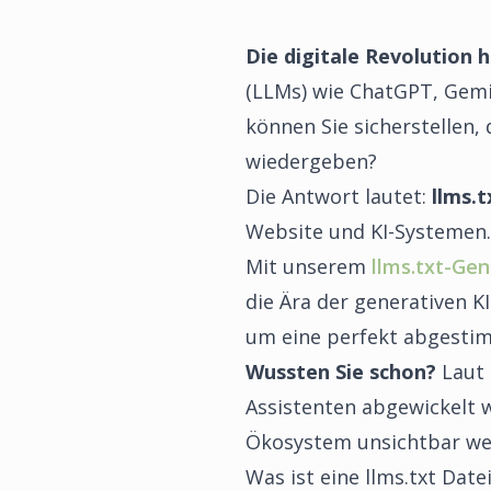
Die digitale Revolution 
(LLMs) wie ChatGPT, Gemi
können Sie sicherstellen, 
wiedergeben?
Die Antwort lautet:
llms.t
Website und KI-Systemen.
Mit unserem
llms.txt-Gen
die Ära der generativen KI
um eine perfekt abgestimm
Wussten Sie schon?
Laut 
Assistenten abgewickelt 
Ökosystem unsichtbar we
Was ist eine llms.txt Dat