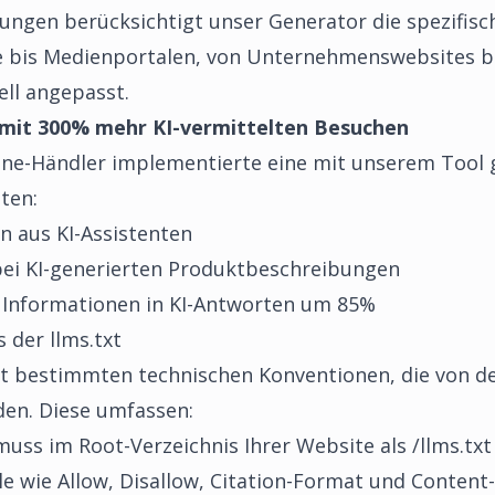
ungen berücksichtigt unser Generator die spezifisc
bis Medienportalen, von Unternehmenswebsites bis
uell angepasst.
p mit 300% mehr KI-vermittelten Besuchen
ine-Händler implementierte eine mit unserem Tool g
ten:
n aus KI-Assistenten
ei KI-generierten Produktbeschreibungen
 Informationen in KI-Antworten um 85%
 der llms.txt
olgt bestimmten technischen Konventionen, die von d
den. Diese umfassen:
uss im Root-Verzeichnis Ihrer Website als /llms.txt
le wie Allow, Disallow, Citation-Format und Content