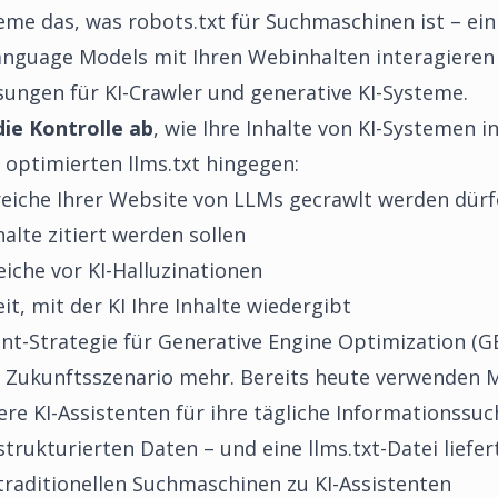
steme das, was robots.txt für Suchmaschinen ist – ein
Language Models mit Ihren Webinhalten interagieren
sungen für KI-Crawler und generative KI-Systeme.
die Kontrolle ab
, wie Ihre Inhalte von KI-Systemen in
 optimierten llms.txt hingegen:
ereiche Ihrer Website von LLMs gecrawlt werden dür
halte zitiert werden sollen
eiche vor KI-Halluzinationen
t, mit der KI Ihre Inhalte wiedergibt
nt-Strategie für Generative Engine Optimization (G
es Zukunftsszenario mehr. Bereits heute verwenden 
re KI-Assistenten für ihre tägliche Informationssu
rukturierten Daten – und eine llms.txt-Datei liefer
raditionellen Suchmaschinen zu KI-Assistenten